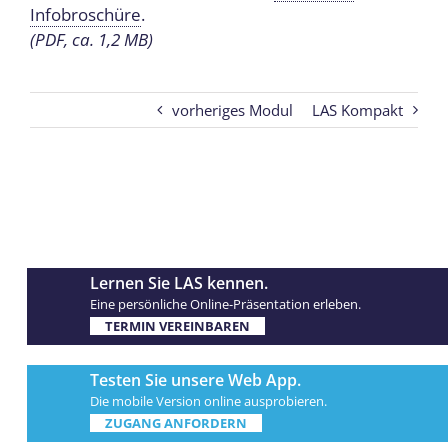
Infobroschüre
.
(PDF, ca. 1,2 MB)
vorheriges Modul
LAS Kompakt
Lernen Sie LAS kennen.
Eine persönliche Online-Präsentation erleben.
TERMIN VEREINBAREN
Testen Sie unsere
Web App
.
Die mobile Version online ausprobieren.
ZUGANG ANFORDERN