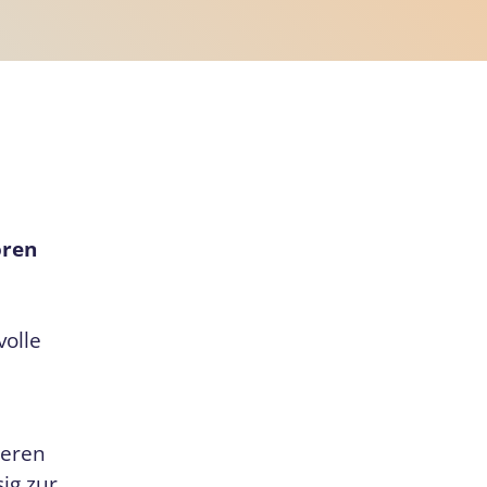
ören
volle
seren
ig zur