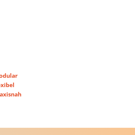
odular
exibel
axisnah