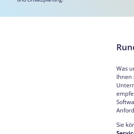
Run
Was un
Ihnen
Unter
empfe
Softwa
Anford
Sie kö
Servi