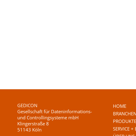
GEDICON
HOME
Gesellschaft für Dateninformations-
BRANCHE
und Controllingsysteme mbH
PRODUKT
Klingerstraße 8
SERVICE +
51143 Köln